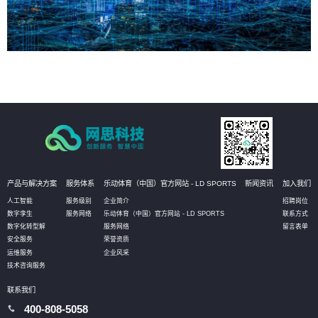
产品与解决方案
服务体系
乐动体育（中国）官方网站 - LD SPORTS
新闻资讯
加入我们
人工智能
服务级别
企业简介
招聘岗位
数字孪生
服务网络
乐动体育（中国）官方网站 - LD SPORTS
联系方式
数字化转型解
服务网络
留言表单
安全服务
荣誉资质
运维服务
企业风采
技术咨询服务
联系我们
400-808-5058