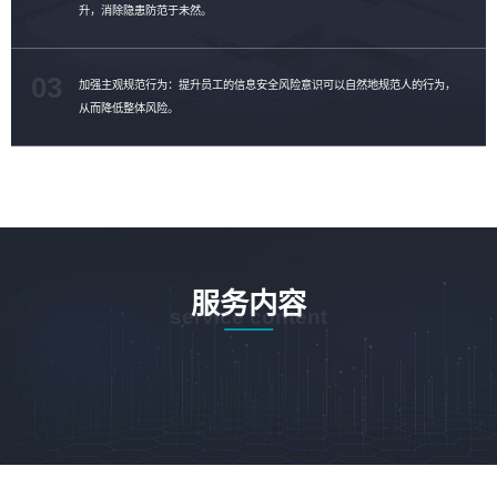
升，消除隐患防范于未然。
03
加强主观规范行为：提升员工的信息安全风险意识可以自然地规范人的行为，
从而降低整体风险。
服务内容
service content