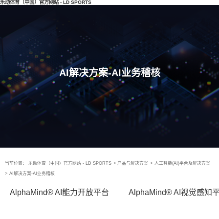
乐动体育（中国）官方网站 - LD SPORTS
AI解决方案-AI业务稽核
当前位置：
乐动体育（中国）官方网站 - LD SPORTS
>
产品与解决方案
>
人工智能(AI)平台及解决方案
>
AI解决方案-AI业务稽核
AlphaMind® AI能力开放平台
AlphaMind® AI视觉感知