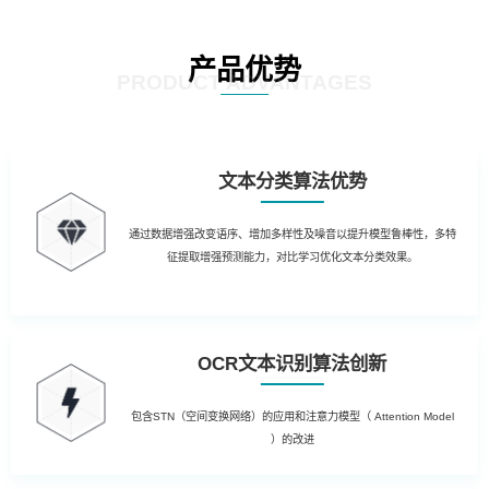
产品优势
PRODUCT ADVANTAGES
文本分类算法优势
通过数据增强改变语序、增加多样性及噪音以提升模型鲁棒性，多特
征提取增强预测能力，对比学习优化文本分类效果。
OCR文本识别算法创新
包含STN（空间变换网络）的应用和注意力模型（ Attention Model
）的改进