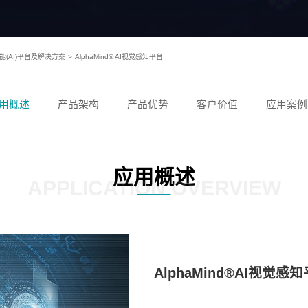
能(AI)平台及解决方案
>
AlphaMind® AI视觉感知平台
用概述
产品架构
产品优势
客户价值
应用案例
应用概述
APPLICATION OVERVIEW
AlphaMind®AI视觉感