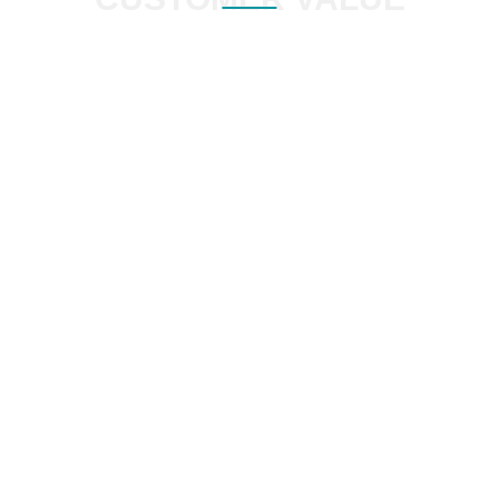
化和智能化手段，帮助客户降低运营成
支持多种应用场景，灵活适应需求，
本，提升经济效益。
方案。
02
03