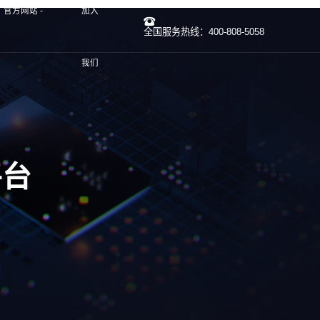
官方网站 -
加入
全国服务热线：400-808-5058
我们
平台