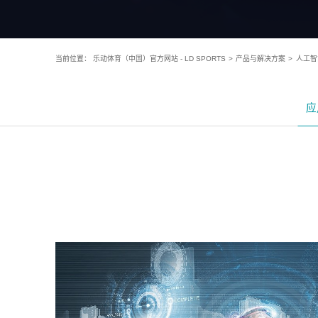
当前位置：
乐动体育（中国）官方网站 - LD SPORTS
>
产品与解决方案
>
人工智
应