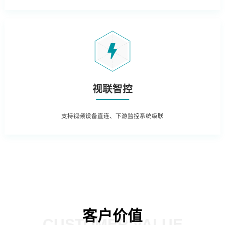
视联智控
支持视频设备直连、下游监控系统级联
客户价值
CUSTOMER VALUE