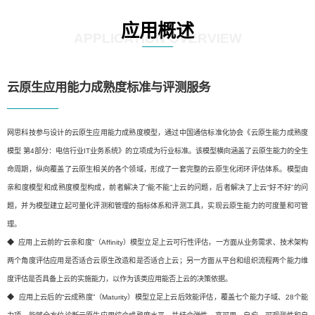
应用概述
APPLICATION OVERVIEW
云原生应用能力成熟度标准与评测服务
网思科技参与设计的云原生应用能力成熟度模型，通过中国通信标准化协会《云原生能力成熟度
模型 第4部分：电信行业IT业务系统》的立项成为行业标准。该模型横向涵盖了云原生能力的全生
命周期，纵向覆盖了云原生相关的各个领域，形成了一套完整的云原生化闭环评估体系。模型由
亲和度模型和成熟度模型构成，前者解决了“能不能”上云的问题，后者解决了上云“好不好”的问
题，并为模型建立起可量化评测和管理的指标体系和评测工具，实现云原生能力的可度量和可管
理。
◆ 应用上云前的“云亲和度”（Affinity）模型立足上云可行性评估，一方面从业务需求、技术架构
两个角度评估应用是否适合云原生改造和是否适合上云；另一方面从平台和组织流程两个能力维
度评估是否具备上云的实施能力，以作为该类应用能否上云的决策依据。
◆ 应用上云后的“云成熟度”（Maturity）模型立足上云后效能评估，覆盖七个能力子域、28个能