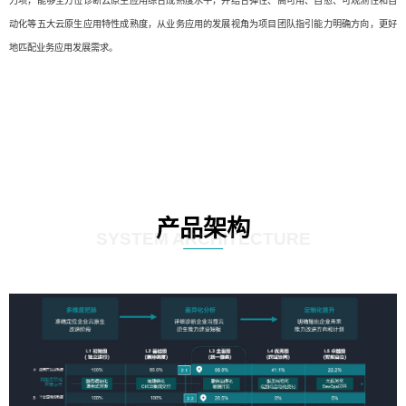
力项，能够全方位诊断云原生应用综合成熟度水平，并结合弹性、高可用、自愈、可观测性和自
动化等五大云原生应用特性成熟度，从业务应用的发展视角为项目团队指引能力明确方向，更好
地匹配业务应用发展需求。
产品架构
SYSTEM ARCHITECTURE