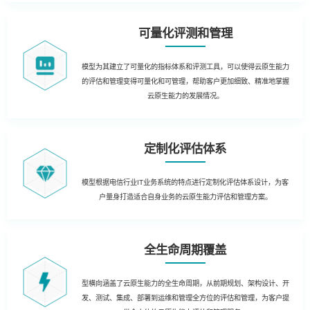
可量化评测和管理
模型为其建立了可量化的指标体系和评测工具，可以使得云原生能力
的评估和管理变得可量化和可管理，帮助客户更加细致、精准地掌握
云原生能力的发展情况。
定制化评估体系
模型根据电信行业IT业务系统的特点进行定制化评估体系设计，为客
户量身打造适合自身业务的云原生能力评估和管理方案。
全生命周期覆盖
型横向涵盖了云原生能力的全生命周期，从前期规划、架构设计、开
发、测试、集成、部署到运维和管理全方位的评估和管理，为客户提